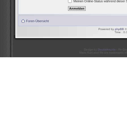
Meinen Online-Status während dieser 
Foren-Übersicht
Powered by
phpBB
© 
Time : 0.
Design by
Doublekey.de
- Re-De
Mario Kart and Wii are trademarks of