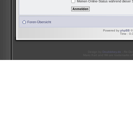
Meinen Online-Status während dieser 
Foren-Übersicht
Powered by
phpBB
© 
Time : 0.
Design by
Doublekey.de
- Re-De
Mario Kart and Wii are trademarks of