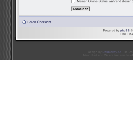
Meinen Online-Status während dieser 
Foren-Übersicht
Powered by
phpBB
© 
Time : 0.
Design by
Doublekey.de
- Re-De
Mario Kart and Wii are trademarks of