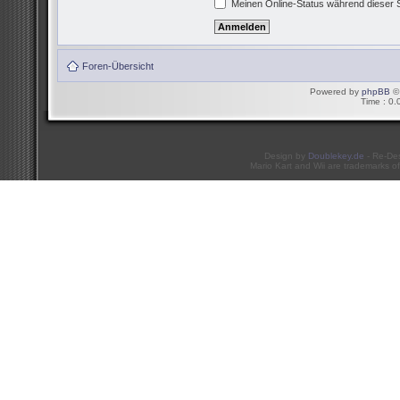
Meinen Online-Status während dieser 
Foren-Übersicht
Powered by
phpBB
© 
Time : 0.
Design by
Doublekey.de
- Re-De
Mario Kart and Wii are trademarks of