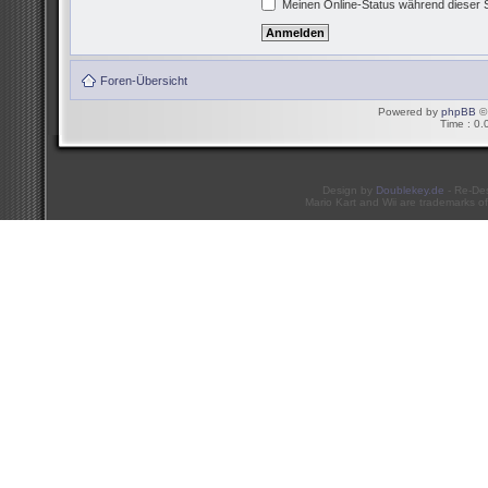
Meinen Online-Status während dieser 
Foren-Übersicht
Powered by
phpBB
© 
Time : 0.
Design by
Doublekey.de
- Re-De
Mario Kart and Wii are trademarks of