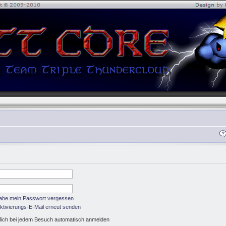
habe mein Passwort vergessen
ktivierungs-E-Mail erneut senden
ich bei jedem Besuch automatisch anmelden