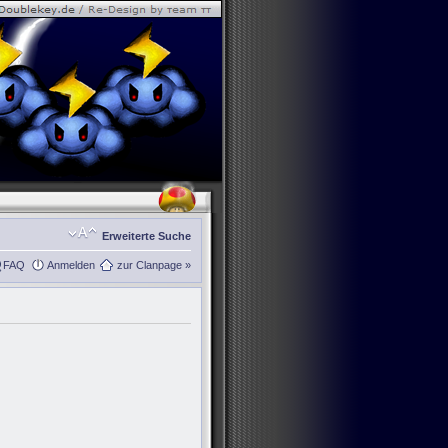
Erweiterte Suche
FAQ
Anmelden
zur Clanpage »