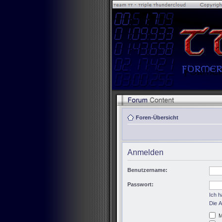
Foren-Übersicht
Anmelden
Benutzername:
Passwort:
Ich 
Die A
M