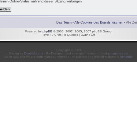
einen Online-Status während dieser Sitzung verbergen
Das Team
•
Alle Cookies des Boards löschen
• Alle Ze
Powered by
phpBB
© 2000, 2002, 2005, 2007 phpBB Group.
Time : 0.070s | 8 Queries | GZIP : Off
Copyright © 2009
Design by
Doublekey.de
- Re-Designed and arranged by τeam ττ and
povupine.com
Mario Kart and Wii are trademarks of Nintendo - characters and related material ©
Nintendo