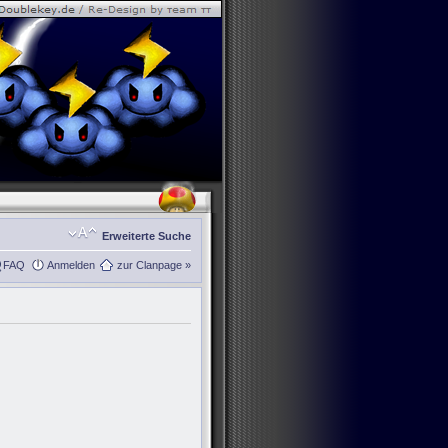
Erweiterte Suche
FAQ
Anmelden
zur Clanpage »