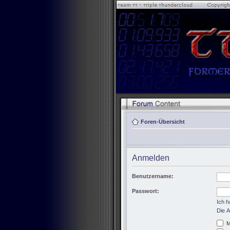
Foren-Übersicht
Anmelden
Benutzername:
Passwort:
Ich 
Die A
M