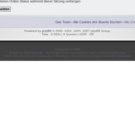
einen Online-Status während dieser Sitzung verbergen
Das Team
•
Alle Cookies des Boards löschen
• Alle Ze
Powered by
phpBB
© 2000, 2002, 2005, 2007 phpBB Group.
Time : 0.083s | 9 Queries | GZIP : Off
Copyright © 2009
Design by
Doublekey.de
- Re-Designed and arranged by τeam ττ and
povupine.com
Mario Kart and Wii are trademarks of Nintendo - characters and related material ©
Nintendo