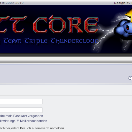
habe mein Passwort vergessen
ktivierungs-E-Mail erneut senden
ich bei jedem Besuch automatisch anmelden