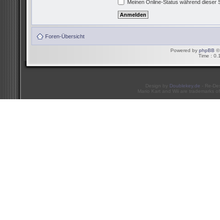
Meinen Online-Status während dieser 
Foren-Übersicht
Powered by
phpBB
© 
Time : 0.
Design by
Doublekey.de
- Re-De
Mario Kart and Wii are trademarks of