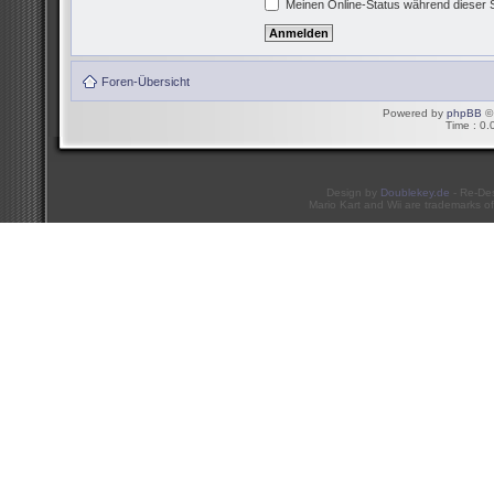
Meinen Online-Status während dieser 
Foren-Übersicht
Powered by
phpBB
© 
Time : 0.
Design by
Doublekey.de
- Re-De
Mario Kart and Wii are trademarks of