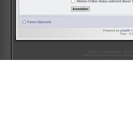
Meinen Online-Status während dieser 
Foren-Übersicht
Powered by
phpBB
© 
Time : 0.
Design by
Doublekey.de
- Re-De
Mario Kart and Wii are trademarks of