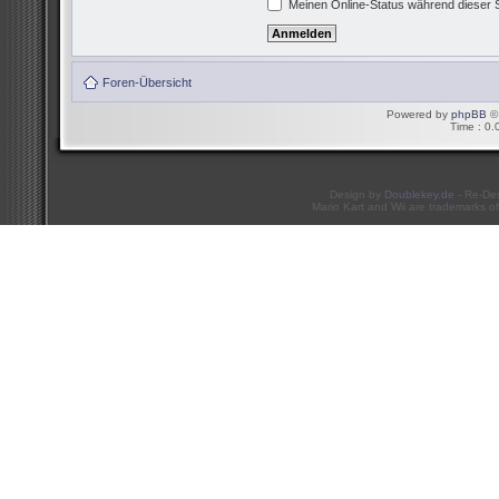
Meinen Online-Status während dieser 
Foren-Übersicht
Powered by
phpBB
© 
Time : 0.
Design by
Doublekey.de
- Re-De
Mario Kart and Wii are trademarks of