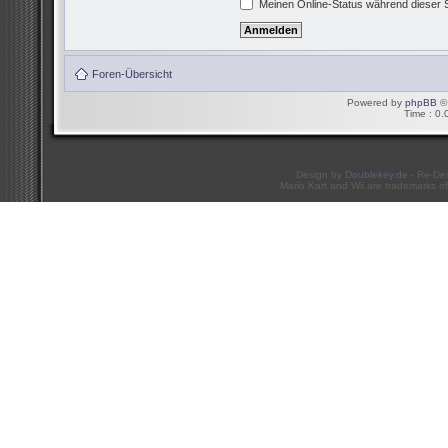
Meinen Online-Status während dieser 
Foren-Übersicht
Powered by
phpBB
© 
Time : 0.
Design by
Doublekey.de
- Re-De
Mario Kart and Wii are trademarks of