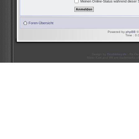
Meinen Online-Status während dieser 
Foren-Übersicht
Powered by
phpBB
© 
Time : 0.
Design by
Doublekey.de
- Re-De
Mario Kart and Wii are trademarks of