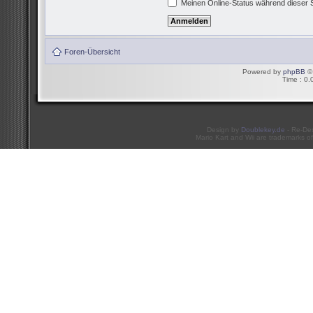
Meinen Online-Status während dieser 
Foren-Übersicht
Powered by
phpBB
© 
Time : 0.
Design by
Doublekey.de
- Re-De
Mario Kart and Wii are trademarks of