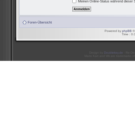
Meinen Online-Status während dieser 
Foren-Übersicht
Powered by
phpBB
© 
Time : 0.
Design by
Doublekey.de
- Re-De
Mario Kart and Wii are trademarks of