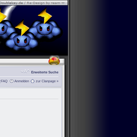
Erweiterte Suche
FAQ
Anmelden
zur Clanpage »