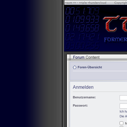
Foren-Übersicht
Anmelden
Benutzername:
Passwort:
Ich 
Die A
M