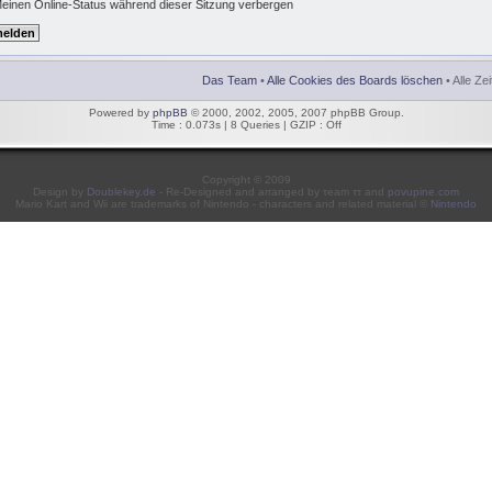
einen Online-Status während dieser Sitzung verbergen
Das Team
•
Alle Cookies des Boards löschen
• Alle Ze
Powered by
phpBB
© 2000, 2002, 2005, 2007 phpBB Group.
Time : 0.073s | 8 Queries | GZIP : Off
Copyright © 2009
Design by
Doublekey.de
- Re-Designed and arranged by τeam ττ and
povupine.com
Mario Kart and Wii are trademarks of Nintendo - characters and related material ©
Nintendo