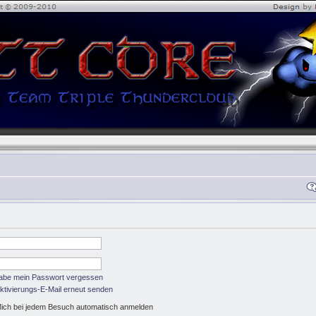
habe mein Passwort vergessen
ktivierungs-E-Mail erneut senden
ich bei jedem Besuch automatisch anmelden