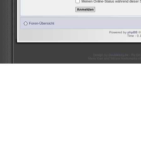
Meinen Online-Status während dieser 
Foren-Übersicht
Powered by
phpBB
© 
Time : 0.
Design by
Doublekey.de
- Re-De
Mario Kart and Wii are trademarks of