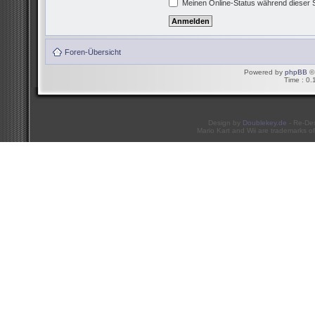
Meinen Online-Status während dieser 
Foren-Übersicht
Powered by
phpBB
© 
Time : 0.
Design by
Doublekey.de
- Re-De
Mario Kart and Wii are trademarks of