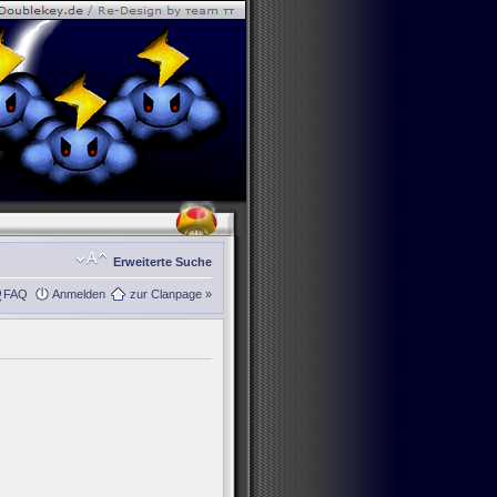
Erweiterte Suche
FAQ
Anmelden
zur Clanpage »