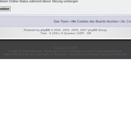
einen Online-Status während dieser Sitzung verbergen
Das Team
•
Alle Cookies des Boards löschen
• Alle Ze
Powered by
phpBB
© 2000, 2002, 2005, 2007 phpBB Group.
Time : 0.105s | 8 Queries | GZIP : Off
Copyright © 2009
Design by
Doublekey.de
- Re-Designed and arranged by τeam ττ and
povupine.com
Mario Kart and Wii are trademarks of Nintendo - characters and related material ©
Nintendo