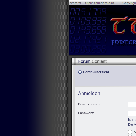
Foren-Übersicht
Anmelden
Benutzername:
Passwort:
Ich 
Die A
M