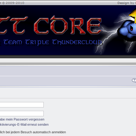
habe mein Passwort vergessen
ktivierungs-E-Mail erneut senden
ich bei jedem Besuch automatisch anmelden