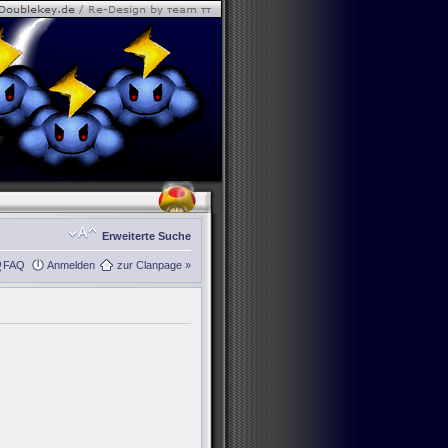
Erweiterte Suche
FAQ
Anmelden
zur Clanpage »