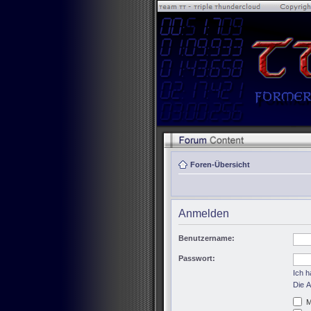
Foren-Übersicht
Anmelden
Benutzername:
Passwort:
Ich 
Die A
M