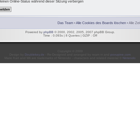
einen Online-Status während dieser Sitzung verbergen
Das Team
•
Alle Cookies des Boards löschen
• Alle Ze
Powered by
phpBB
© 2000, 2002, 2005, 2007 phpBB Group.
Time : 0.093s | 8 Queries | GZIP : Off
Copyright © 2009
Design by
Doublekey.de
- Re-Designed and arranged by τeam ττ and
povupine.com
Mario Kart and Wii are trademarks of Nintendo - characters and related material ©
Nintendo