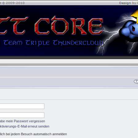
habe mein Passwort vergessen
ktivierungs-E-Mail erneut senden
ich bei jedem Besuch automatisch anmelden