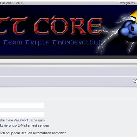
habe mein Passwort vergessen
ktivierungs-E-Mail erneut senden
ich bei jedem Besuch automatisch anmelden