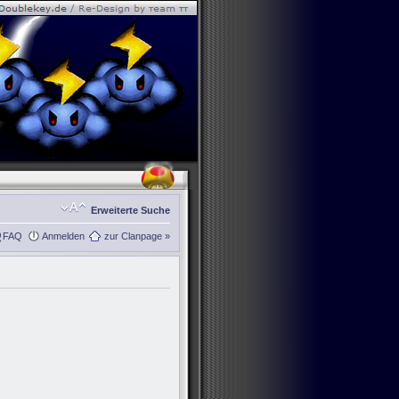
Erweiterte Suche
FAQ
Anmelden
zur Clanpage »