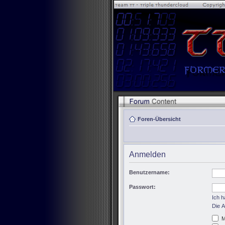
Foren-Übersicht
Anmelden
Benutzername:
Passwort:
Ich 
Die A
M