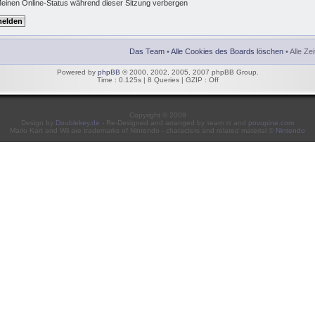
einen Online-Status während dieser Sitzung verbergen
Das Team
•
Alle Cookies des Boards löschen
• Alle Ze
Powered by
phpBB
© 2000, 2002, 2005, 2007 phpBB Group.
Time : 0.125s | 8 Queries | GZIP : Off
Copyright © 2009
Design by
Doublekey.de
- Re-Designed and arranged by τeam ττ and
povupine.com
Mario Kart and Wii are trademarks of Nintendo - characters and related material ©
Nintendo