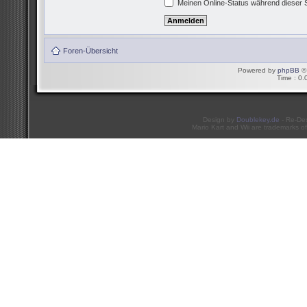
Meinen Online-Status während dieser 
Foren-Übersicht
Powered by
phpBB
© 
Time : 0.
Design by
Doublekey.de
- Re-De
Mario Kart and Wii are trademarks of