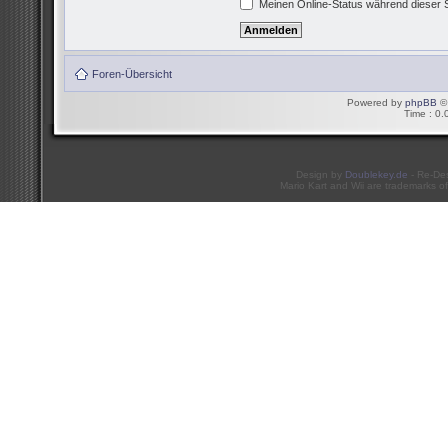
Meinen Online-Status während dieser 
Foren-Übersicht
Powered by
phpBB
© 
Time : 0.
Design by
Doublekey.de
- Re-De
Mario Kart and Wii are trademarks of