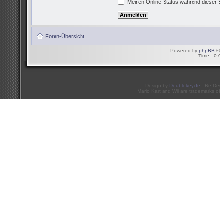
Meinen Online-Status während dieser 
Foren-Übersicht
Powered by
phpBB
© 
Time : 0.
Design by
Doublekey.de
- Re-De
Mario Kart and Wii are trademarks of