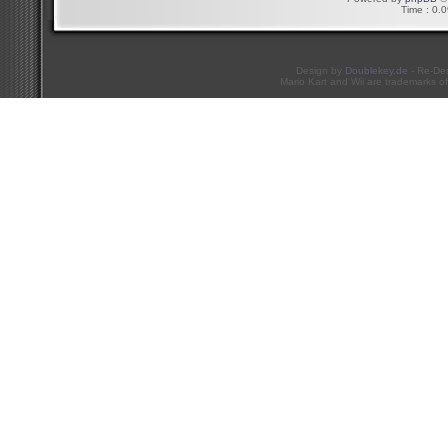
Time : 0.0
Design by
Doublekey.de
- Re-De
Mario Kart and Wii are trademarks of