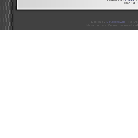
Time : 0.0
Design by
Doublekey.de
- Re-De
Mario Kart and Wii are trademarks of