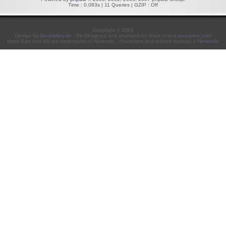
Time : 0.083s | 11 Queries | GZIP : Off
Copyright © 2009
Design by
Doublekey.de
- Re-Designed and arranged by τeam ττ and
povupine.com
Mario Kart and Wii are trademarks of Nintendo - characters and related material ©
Nintendo