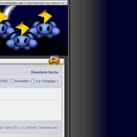
Erweiterte Suche
FAQ
Anmelden
zur Clanpage »
iten sind UTC + 1 Stunde [ Sommerzeit ]