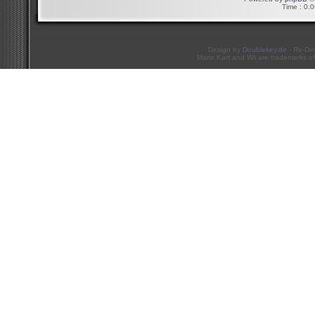
Time : 0.0
Design by
Doublekey.de
- Re-De
Mario Kart and Wii are trademarks of