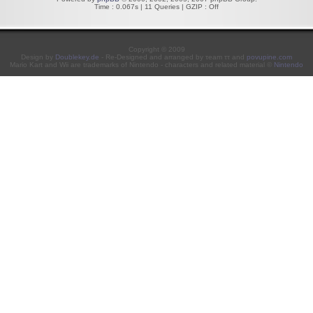
Time : 0.067s | 11 Queries | GZIP : Off
Copyright © 2009
Design by
Doublekey.de
- Re-Designed and arranged by τeam ττ and
povupine.com
Mario Kart and Wii are trademarks of Nintendo - characters and related material ©
Nintendo