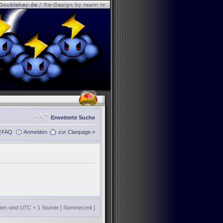
Erweiterte Suche
FAQ
Anmelden
zur Clanpage »
iten sind UTC + 1 Stunde [ Sommerzeit ]