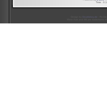
Time : 0.1
Design by
Doublekey.de
- Re-De
Mario Kart and Wii are trademarks of