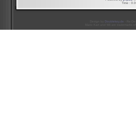
Time : 0.0
Design by
Doublekey.de
- Re-De
Mario Kart and Wii are trademarks of