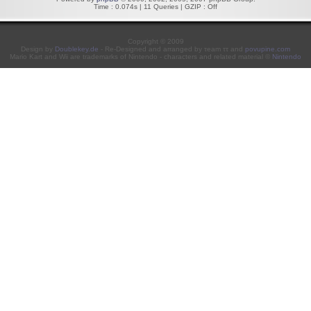
Time : 0.074s | 11 Queries | GZIP : Off
Copyright © 2009
Design by
Doublekey.de
- Re-Designed and arranged by τeam ττ and
povupine.com
Mario Kart and Wii are trademarks of Nintendo - characters and related material ©
Nintendo