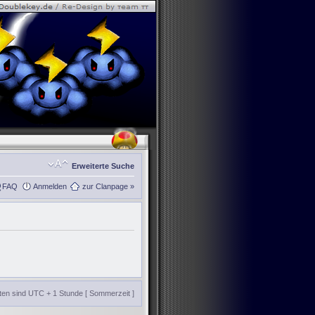
Erweiterte Suche
FAQ
Anmelden
zur Clanpage »
iten sind UTC + 1 Stunde [ Sommerzeit ]