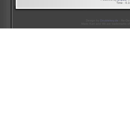
Time : 0.1
Design by
Doublekey.de
- Re-De
Mario Kart and Wii are trademarks of