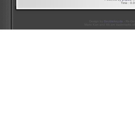
Time : 0.0
Design by
Doublekey.de
- Re-De
Mario Kart and Wii are trademarks of