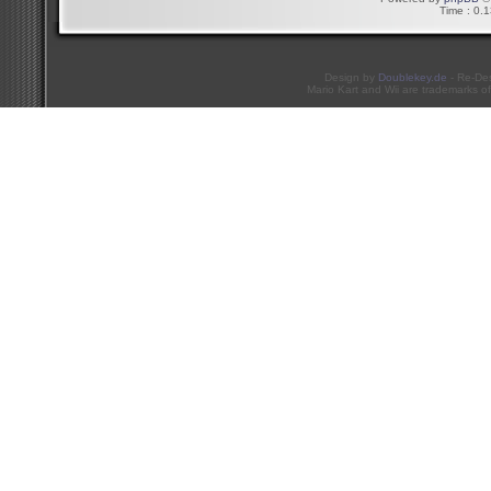
Time : 0.1
Design by
Doublekey.de
- Re-De
Mario Kart and Wii are trademarks of