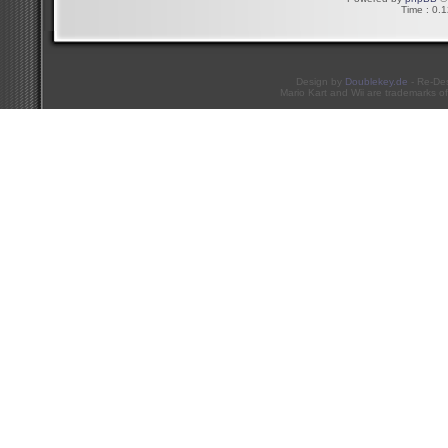
Time : 0.1
Design by
Doublekey.de
- Re-De
Mario Kart and Wii are trademarks of