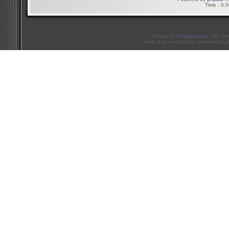
Time : 0.0
Design by
Doublekey.de
- Re-De
Mario Kart and Wii are trademarks of