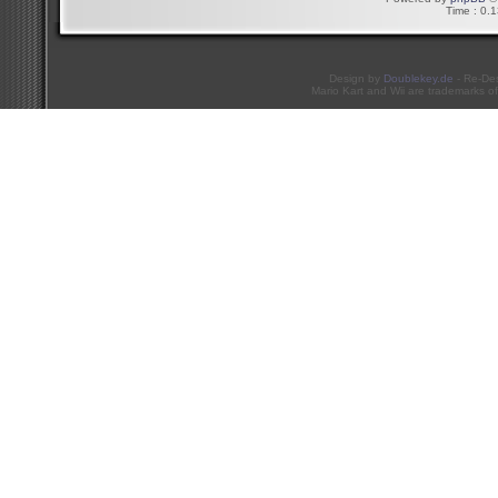
Time : 0.1
Design by
Doublekey.de
- Re-De
Mario Kart and Wii are trademarks of