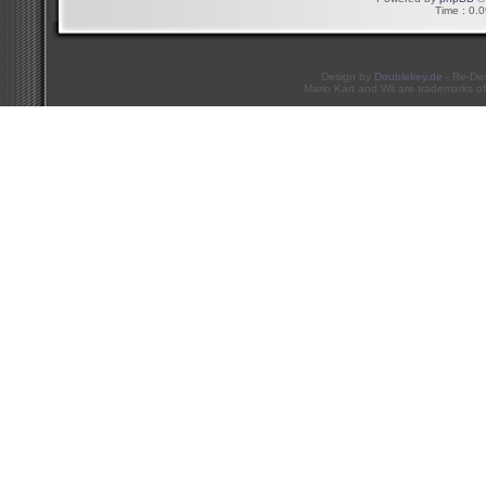
Time : 0.0
Design by
Doublekey.de
- Re-De
Mario Kart and Wii are trademarks of