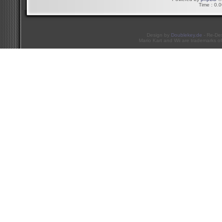
Time : 0.0
Design by
Doublekey.de
- Re-De
Mario Kart and Wii are trademarks of