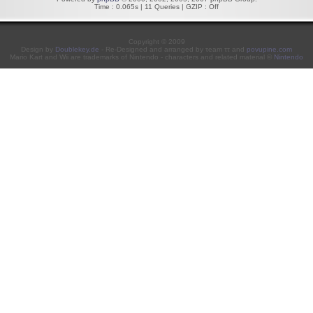
Time : 0.065s | 11 Queries | GZIP : Off
Copyright © 2009
Design by
Doublekey.de
- Re-Designed and arranged by τeam ττ and
povupine.com
Mario Kart and Wii are trademarks of Nintendo - characters and related material ©
Nintendo