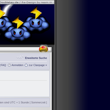
Erweiterte Suche
FAQ
Anmelden
zur Clanpage »
iten sind UTC + 1 Stunde [ Sommerzeit ]