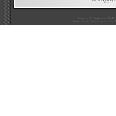
Time : 0.1
Design by
Doublekey.de
- Re-De
Mario Kart and Wii are trademarks of