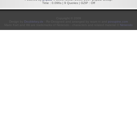
Time : 0.096s | 9 Queries | GZIP : Off
Copyright © 2009
Design by
Doublekey.de
- Re-Designed and arranged by τeam ττ and
povupine.com
Mario Kart and Wii are trademarks of Nintendo - characters and related material ©
Nintendo