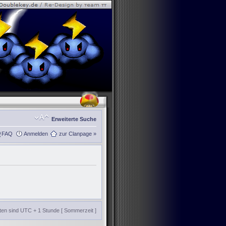
Erweiterte Suche
FAQ
Anmelden
zur Clanpage »
iten sind UTC + 1 Stunde [ Sommerzeit ]