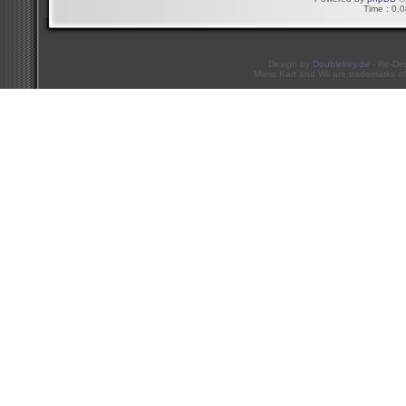
Time : 0.0
Design by
Doublekey.de
- Re-De
Mario Kart and Wii are trademarks of