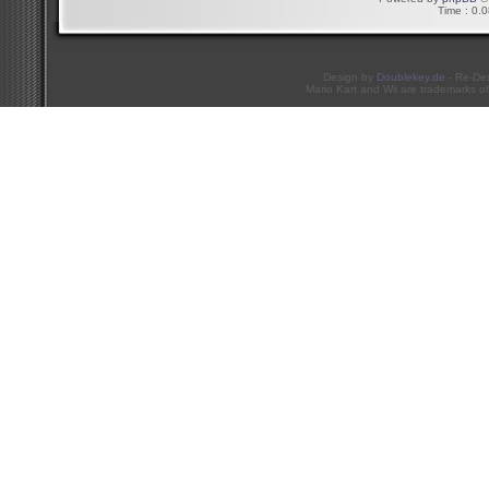
Time : 0.0
Design by
Doublekey.de
- Re-De
Mario Kart and Wii are trademarks of