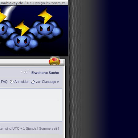
Erweiterte Suche
FAQ
Anmelden
zur Clanpage »
iten sind UTC + 1 Stunde [ Sommerzeit ]