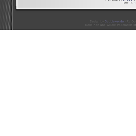
Time : 0.1
Design by
Doublekey.de
- Re-De
Mario Kart and Wii are trademarks of