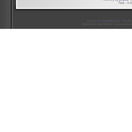
Time : 0.0
Design by
Doublekey.de
- Re-De
Mario Kart and Wii are trademarks of