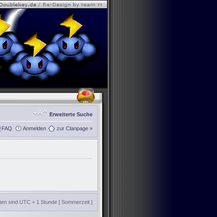
Erweiterte Suche
FAQ
Anmelden
zur Clanpage »
iten sind UTC + 1 Stunde [ Sommerzeit ]