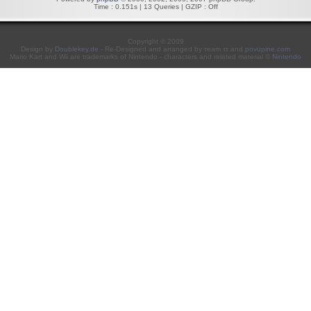
Time : 0.151s | 13 Queries | GZIP : Off
Copyright © 2009
Design by
Doublekey.de
- Re-Designed and arranged by τeam ττ and
povupine.com
Mario Kart and Wii are trademarks of Nintendo - characters and related material ©
Nintendo