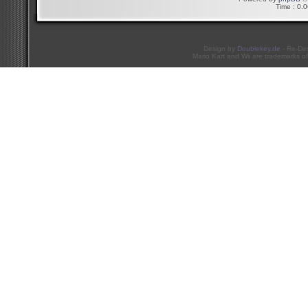
Time : 0.0
Design by
Doublekey.de
- Re-De
Mario Kart and Wii are trademarks of